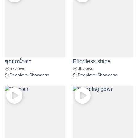
ชุดยกน้ำชา
Effortless shine
67
views
38
views
Deeplove Showcase
Deeplove Showcase