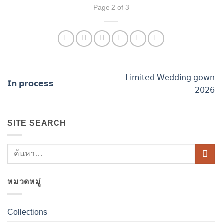
Page 2 of 3
𝖫𝗂𝗆𝗂𝗍𝖾𝖽 𝖶𝖾𝖽𝖽𝗂𝗇𝗀 𝗀𝗈𝗐𝗇
𝗜𝗻 𝗽𝗿𝗼𝗰𝗲𝘀𝘀
𝟤𝟢𝟤𝟨
SITE SEARCH
หมวดหมู่
Collections