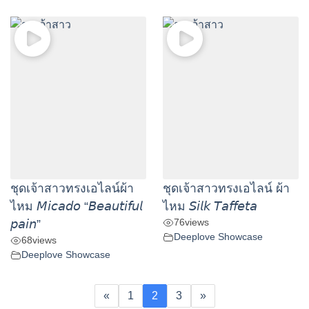
ชุดเจ้าสาวทรงเอไลน์ผ้า
ชุดเจ้าสาวทรงเอไลน์ ผ้า
ไหม 𝘔𝘪𝘤𝘢𝘥𝘰 “𝘉𝘦𝘢𝘶𝘵𝘪𝘧𝘶𝘭
ไหม 𝘚𝘪𝘭𝘬 𝘛𝘢𝘧𝘧𝘦𝘵𝘢
76
views
𝘱𝘢𝘪𝘯”
Deeplove Showcase
68
views
Deeplove Showcase
«
1
2
3
»