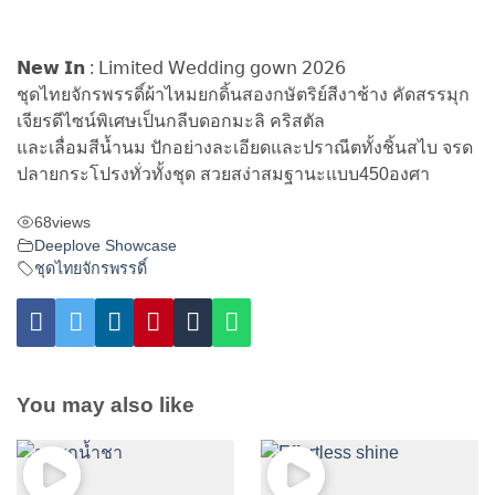
𝗡𝗲𝘄 𝗜𝗻 : 𝖫𝗂𝗆𝗂𝗍𝖾𝖽 𝖶𝖾𝖽𝖽𝗂𝗇𝗀 𝗀𝗈𝗐𝗇 𝟤𝟢𝟤𝟨
ชุดไทยจักรพรรดิ์ผ้าไหมยกดิ้นสองกษัตริย์สีงาช้าง คัดสรรมุก
เจียรดีไซน์พิเศษเป็นกลีบดอกมะลิ คริสตัล
และเลื่อมสีน้ำนม ปักอย่างละเอียดและปราณีตทั้งชิ้นสไบ จรด
ปลายกระโปรงทั่วทั้งชุด สวยสง่าสมฐานะแบบ450องศา
68
views
Deeplove Showcase
ชุดไทยจักรพรรดิ์
You may also like