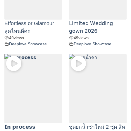
Effortless or Glamour
𝖫𝗂𝗆𝗂𝗍𝖾𝖽 𝖶𝖾𝖽𝖽𝗂𝗇𝗀
ลุคไหนดีคะ
𝗀𝗈𝗐𝗇 𝟤𝟢𝟤𝟨
49
views
49
views
Deeplove Showcase
Deeplove Showcase
𝗜𝗻 𝗽𝗿𝗼𝗰𝗲𝘀𝘀
ชุดยกน้ำชาใหม่ 2 ชุด สีห