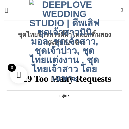
ข้าม
ไป
ยัง
เนื้อหา
ชุดไทยจักรพรรดิ์ผ้าไหมยกดิ้นสอง
กษัตริย์สีงาช้าง
0