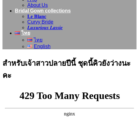
About Us
Bridal Gown collections
𝐋𝐞 𝐁𝐥𝐚𝐧𝐜
Curvy Bride
𝑳𝒖𝒙𝒖𝒓𝒊𝒐𝒖𝒔 𝑳𝒂𝒔𝒔𝒊𝒆
ไทย
ไทย
English
สำหรับเจ้าสาวปลายปีนี้ ชุดนี้คิวยังว่างนะ
คะ