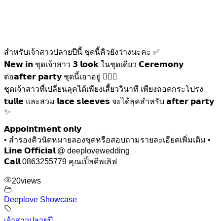
สำหรับเจ้าสาวปลายปีนี้ ชุดนี้คิวยังว่างนะคะ ✅
𝗡𝗲𝘄 𝗶𝗻 ชุดเจ้าสาว 𝟯 𝗹𝗼𝗼𝗸 ในชุดเดียว 𝗖𝗲𝗿𝗲𝗺𝗼𝗻𝘆
ต่อ𝗮𝗳𝘁𝗲𝗿 𝗽𝗮𝗿𝘁𝘆 ชุดนี้เอาอยู่ 👰‍♀️✨
ชุดเจ้าสาวที่เปลี่ยนลุคได้เพียงเสี้ยววินาที เพียงถอดกระโปรง
𝘁𝘂𝗹𝗹𝗲 และสวม 𝗹𝗮𝗰𝗲 𝘀𝗹𝗲𝗲𝘃𝗲𝘀 จะได้ลุคสำหรับ 𝗮𝗳𝘁𝗲𝗿 𝗽𝗮𝗿𝘁𝘆
✨
𝗔𝗽𝗽𝗼𝗶𝗻𝘁𝗺𝗲𝗻𝘁 𝗼𝗻𝗹𝘆
• สำรองคิวนัดหมายลองชุดหรือสอบถามรายละเอียดเพิ่มเติม •
𝗟𝗶𝗻𝗲 𝗢𝗳𝗳𝗶𝗰𝗶𝗮𝗹 @ deeplovewedding
𝗖𝗮𝗹𝗹 0863255779 คุณเปิ้ลดีพเลิฟ
20
views
Deeplove Showcase
เจ้าสาวปลายปี