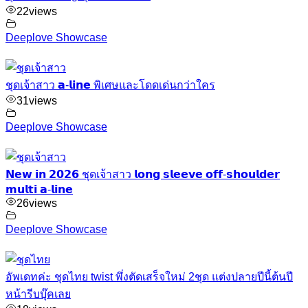
22
views
Deeplove Showcase
ชุดเจ้าสาว 𝗮-𝗹𝗶𝗻𝗲 พิเศษและโดดเด่นกว่าใคร
31
views
Deeplove Showcase
𝗡𝗲𝘄 𝗶𝗻 𝟮𝟬𝟮𝟲 ชุดเจ้าสาว 𝗹𝗼𝗻𝗴 𝘀𝗹𝗲𝗲𝘃𝗲 𝗼𝗳𝗳-𝘀𝗵𝗼𝘂𝗹𝗱𝗲𝗿
𝗺𝘂𝗹𝘁𝗶 𝗮-𝗹𝗶𝗻𝗲
26
views
Deeplove Showcase
อัพเดทค่ะ ชุดไทย twist พึ่งตัดเสร็จใหม่ 2ชุด แต่งปลายปีนี้ต้นปี
หน้ารีบบุ๊คเลย