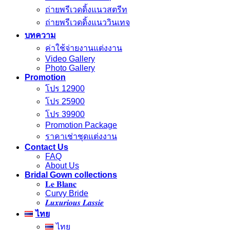
ถ่ายพรีเวดดิ้งแนวสตรีท
ถ่ายพรีเวดดิ้งแนววินเทจ
บทความ
ค่าใช้จ่ายงานแต่งงาน
Video Gallery
Photo Gallery
Promotion
โปร 12900
โปร 25900
โปร 39900
Promotion Package
ราคาเช่าชุดแต่งงาน
Contact Us
FAQ
About Us
Bridal Gown collections
𝐋𝐞 𝐁𝐥𝐚𝐧𝐜
Curvy Bride
𝑳𝒖𝒙𝒖𝒓𝒊𝒐𝒖𝒔 𝑳𝒂𝒔𝒔𝒊𝒆
ไทย
ไทย