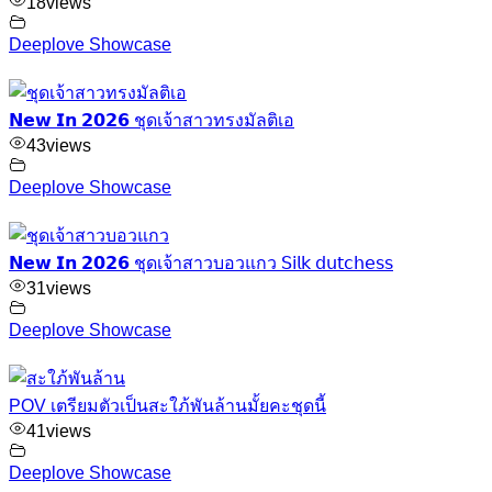
18
views
Deeplove Showcase
𝗡𝗲𝘄 𝗜𝗻 𝟮𝟬𝟮𝟲 ชุดเจ้าสาวทรงมัลติเอ
43
views
Deeplove Showcase
𝗡𝗲𝘄 𝗜𝗻 𝟮𝟬𝟮𝟲 ชุดเจ้าสาวบอวแกว 𝖲𝗂𝗅𝗄 𝖽𝗎𝗍𝖼𝗁𝖾𝗌𝗌
31
views
Deeplove Showcase
POV เตรียมตัวเป็นสะใภ้พันล้านมั้ยคะชุดนี้
41
views
Deeplove Showcase