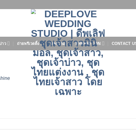
บ่าว
ถ่ายพรีเวดดิ้ง
บทความ
PROMOTION
CONTACT U
shine