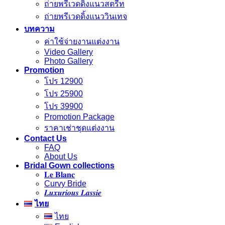
ถ่ายพรีเวดดิ้งแนวสตรีท
ถ่ายพรีเวดดิ้งแนววินเทจ
บทความ
ค่าใช้จ่ายงานแต่งงาน
Video Gallery
Photo Gallery
Promotion
โปร 12900
โปร 25900
โปร 39900
Promotion Package
ราคาเช่าชุดแต่งงาน
Contact Us
FAQ
About Us
Bridal Gown collections
𝐋𝐞 𝐁𝐥𝐚𝐧𝐜
Curvy Bride
𝑳𝒖𝒙𝒖𝒓𝒊𝒐𝒖𝒔 𝑳𝒂𝒔𝒔𝒊𝒆
ไทย
ไทย