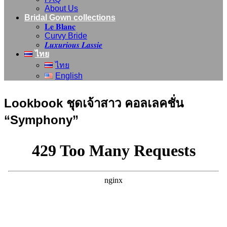
About Us
Bridal Gown collections
𝐋𝐞 𝐁𝐥𝐚𝐧𝐜
Curvy Bride
𝑳𝒖𝒙𝒖𝒓𝒊𝒐𝒖𝒔 𝑳𝒂𝒔𝒔𝒊𝒆
ไทย
ไทย
English
Lookbook ชุดเจ้าสาว คอลเลคชั่น
“Symphony”