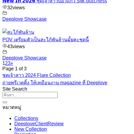
𝗡𝗲𝘄 𝗜𝗻 𝟮𝟬𝟮𝟲 ชุดเจ้าสาวบอวแกว 𝖲𝗂𝗅𝗄 𝖽𝗎𝗍𝖼𝗁𝖾𝗌𝗌
32
views
Deeplove Showcase
POV เตรียมตัวเป็นสะใภ้พันล้านมั้ยคะชุดนี้
43
views
Deeplove Showcase
1
2
3
»
Page 1 of 3
ชุดเจ้าสาว 2024 Flare Collection
ถ่ายพรีเวดดิ้ง ให้เหมือนงาน magazine ที่ Deeplove
Site Search
หมวดหมู่
Collections
DeeploveClientReview
New Collection