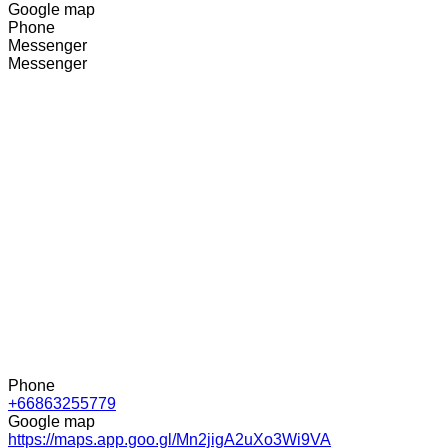
Google map
Phone
Messenger
Messenger
Phone
+66863255779
Google map
https://maps.app.goo.gl/Mn2jigA2uXo3Wi9VA