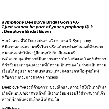
𝙨𝙮𝙢𝙥𝙝𝙤𝙣𝙮 𝗗𝗲𝗲𝗽𝗹𝗼𝘃𝗲 𝗕𝗿𝗶𝗱𝗮𝗹 𝗚𝗼𝘄𝗻 🎼🎶
𝙄 𝙟𝙪𝙨𝙩 𝙬𝙖𝙣𝙣𝙖 𝙗𝙚 𝙥𝙖𝙧𝙩 𝙤𝙛 𝙮𝙤𝙪𝙧 𝙨𝙮𝙢𝙥𝙝𝙤𝙣𝙮 🎼🎶
. 𝗗𝗲𝗲𝗽𝗹𝗼𝘃𝗲 𝗕𝗿𝗶𝗱𝗮𝗹 𝗚𝗼𝘄𝗻
ชุดเจ้าสาว ที่ได้รับแรงบันดาลใจจากดนตรี Symphony
ที่มีความอ่อนหวานพริ้วไหว หรือแม้บางท่วงทำนองก็มีจังหวะ
หนักแน่น ทำให้เรารู้สึกสนุกไปกับเสียงดนตรี
เหมือนกับชุดเจ้าสาวที่มีหลากหลายสไตล์ เพื่อตอบโจทย์เจ้าสาว
ที่กำลังมองหาชุดแต่งงานที่มีความเป็นตัวเอง ไม่ว่าจะเป็นความ
เรียบโก้หรูหรา ความเบาสบายแต่สะกดสายตาเมื่อมูฟเม้นท์
หรือความตระการตาดุจ Princess
Deeplove รังสรรค์ด้วยความประณีตและความใส่ใจในทุกดีเทล
เกิดขึ้นเป็นชุดเจ้าสาวเซ็ทนี้ ที่เราเตรียมพร้อมไว้สำหรับว่าที่เจ้า
สาวที่มีฤกษ์แต่งอันใกล้นี้ได้สวมใส่
35
views