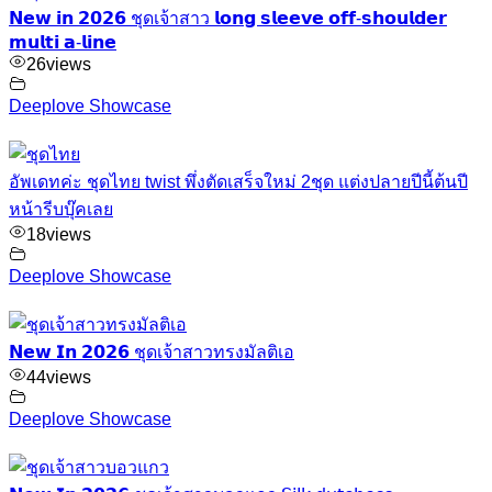
𝗡𝗲𝘄 𝗶𝗻 𝟮𝟬𝟮𝟲 ชุดเจ้าสาว 𝗹𝗼𝗻𝗴 𝘀𝗹𝗲𝗲𝘃𝗲 𝗼𝗳𝗳-𝘀𝗵𝗼𝘂𝗹𝗱𝗲𝗿
𝗺𝘂𝗹𝘁𝗶 𝗮-𝗹𝗶𝗻𝗲
26
views
Deeplove Showcase
อัพเดทค่ะ ชุดไทย twist พึ่งตัดเสร็จใหม่ 2ชุด แต่งปลายปีนี้ต้นปี
หน้ารีบบุ๊คเลย
18
views
Deeplove Showcase
𝗡𝗲𝘄 𝗜𝗻 𝟮𝟬𝟮𝟲 ชุดเจ้าสาวทรงมัลติเอ
44
views
Deeplove Showcase