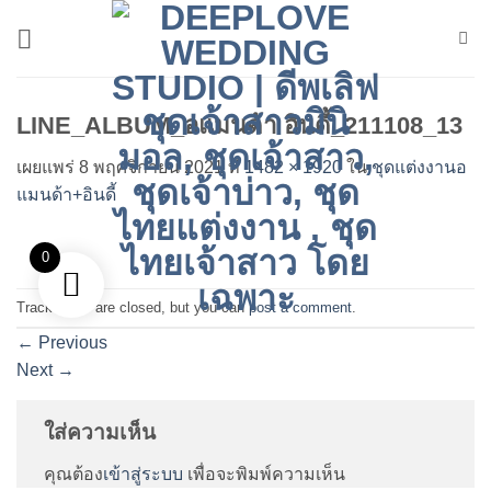
ข้าม
ไป
ยัง
เนื้อหา
LINE_ALBUM_อแมนด้า อินดี้_211108_13
เผยแพร่
8 พฤศจิกายน 2021
ที่
1482 × 1920
ใน
ชุดแต่งงานอ
แมนด้า+อินดี้
0
Trackbacks are closed, but you can
post a comment
.
←
Previous
Next
→
ใส่ความเห็น
คุณต้อง
เข้าสู่ระบบ
เพื่อจะพิมพ์ความเห็น