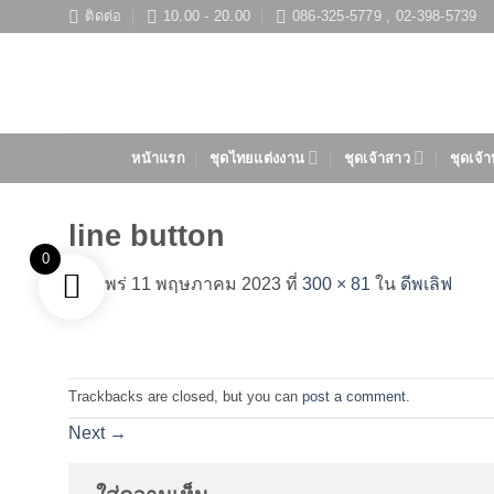
ข้าม
ติดต่อ
10.00 - 20.00
086-325-5779 , 02-398-5739
ไป
ยัง
เนื้อหา
หน้าแรก
ชุดไทยแต่งงาน
ชุดเจ้าสาว
ชุดเจ้า
line button
0
เผยแพร่
11 พฤษภาคม 2023
ที่
300 × 81
ใน
ดีพเลิฟ
Trackbacks are closed, but you can
post a comment
.
Next
→