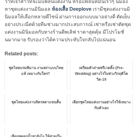
ว่าที่เจ้าสาวที่จะมีแพลนแต่งงาน หรือแพลนหมั้นเร็วๆ นี้มอง
หาชุดแต่งงานมินิมอล
ห้องเสื้อ Deeplove
เรามีชุดแต่งงานมิ
นิมอลให้เลือกหลายดีไซน์ ผ่านการออกแบบมาอย่างดี ตัดเย็บ
อย่างประณีตด้วยทีมช่างมากประสบการณ์ เช่าหรือเช่าตัดชุด
แต่งงานมินิมอลกับทางร้านดีพเลิฟ ราคาสุดคุ้ม มีโปรโมชั่
นมากมาย รับรองว่าได้ความประทับใจกลับไปแน่นอน
Related posts:
ชุดไทยบรมพิมาน งามสง่าแบบไทย
เตรียมตัวถ่ายพรีเวดดิ้ง (Pre-
แท้ เหมาะกับใคร?
Wedding) อย่างไรในช่วงวิกฤติโค
วิด-19
ชุดไทยแต่งงานจิตรลดาแขนสั้น
เลือกชุดไทยแต่งงานอย่างไรให้เหมาะ
กับตัวเอง
เลือกชุดยกน้ำชายังไง ให้สวยเป๊ะ