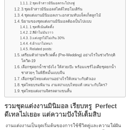
2.ชุดเจ้าสาวมินิมอลกระโปรงฟู
3.ชุดเจ้าสาวมินิมอลสไตล์ไทยโมเดิร์น
4.ชุดแต่งงานมินิมอลเกาะอกสวมทับแจ็คเก็ตลูกไม้
นิยามของชุดแต่งงานมินิมอลต้องเป็นไปแบบ
1.ชุดที่เน้นคัตติ้ง
2.สีผ้าไม่มันวาว
3.แต่งลูกไม้ไม่เกิน 30%
4.ผ้าเบาไม่หนา
Related posts:
เตรียมตัวถ่ายพรีเวดดิ้ง (Pre-Wedding) อย่างไรในช่วงวิกฤติ
โควิด-19
เลือกชุดยกน้ำชายังไง ให้สวยเป๊ะ พร้อมแชร์ไอเดียชุดยกน้ำ
ชาสวยๆ ในพิธีหมั้นแบบจีน
เลือกชุดไทยแต่งงานอย่างไรให้เหมาะกับตัวเอง
ชุดไทยบรมพิมาน งามสง่าแบบไทยแท้ เหมาะกับใคร?
ชุดไทยแต่งงานจิตรลดาแขนสั้น
รวมชุดแต่งงานมินิมอล เรียบหรู Perfect
ดีเทลไม่เยอะ แต่ความปังให้เต็มสิบ
งานแต่งงานเป็นจุดเริ่มต้นของการใช้ชีวิตคู่และความใฝ่ฝัน