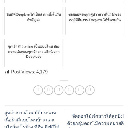
ยินดีที่ 𝐃𝐞𝐞𝐩𝐥𝐨𝐯𝐞 ได้เป็นส่วนหนึ่งในวัน
ขอขอบพระคุณคู่บ่าวสาวที่น่ารักของ
สำคัญค่ะ
เราให้ทีมงาน 𝐃𝐞𝐞𝐩𝐥𝐨𝐯𝐞 ได้ชื่นชมกัน
ชุดเจ้าสาว a-line เป็นแบบไหน ส่อง
ความเลิสของชุดเจ้าสาวเอไลน์ จาก
Deeplove
Post Views:
4,179
สูทเจ้าบ่าวอ้วน มีกี่ประเภท
จัดดอกไม้เจ้าสาวให้สุดปัง!
เนื้อผ้ามีแบบไหนบ้าง และ
ด้วยกลุ่มดอกไม้ความหมายดี
สไตล์อะไรบ้าง ที่ดีพเลิฟมีให้