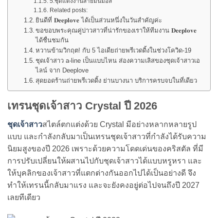
5.ชุดแต่งงานสายมินิมอล
Related posts:
ยินดีที่ 𝐃𝐞𝐞𝐩𝐥𝐨𝐯𝐞 ได้เป็นส่วนหนึ่งในวันสำคัญค่ะ
ขอขอบพระคุณคู่บ่าวสาวที่น่ารักของเราให้ทีมงาน 𝐃𝐞𝐞𝐩𝐥𝐨𝐯𝐞
ได้ชื่นชมกัน
หวานข้ามวิกฤต! กับ 5 ไอเดียถ่ายพรีเวดดิ้งในช่วงโควิด-19
ชุดเจ้าสาว a-line เป็นแบบไหน ส่องความเลิสของชุดเจ้าสาวเอ
ไลน์ จาก Deeplove
สุดยอดร้านถ่ายพรีเวดดิ้ง ย่านบางนา บริการครบจบในที่เดียว
เทรนชุดเจ้าสาว Crystal
ปี 2026
ชุดเจ้าสาว
สไตล์ตกแต่งด้วย Crystal มีอย่างหลากหลายรูป
แบบ และกำลังกลับมาเป็นเทรนชุดเจ้าสาวที่กำลังได้รับความ
นิยมสูงของปี 2026 เพราะด้วยความโดดเด่นของคริสตัล ที่มี
การปรับเปลี่ยนให้ผสานไปกับชุดเจ้าสาวได้แบบหรูหรา และ
ให้บุคลิกของเจ้าสาวที่แตกต่างกันออกไปได้เป็นอย่างดี จึง
ทำให้เทรนนี้กลับมาแรง และจะยังคงอยู่ต่อไปจนถึงปี 2027
เลยทีเดียว