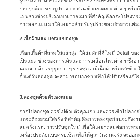
รูปร่างอวบ ควรเลือกช่วงกระโปรงเป็นทรงพริ้ว ยาวเรียว 
กลบจุดด้อย ของรูปร่างบางส่วน ด้วยลวดลายต่าง ๆ หรือถ
เอ พรางช่วงบริเวณขายาวลงมา ที่สำคัญคือกระโปรงทรงนี้ 
การออกแบบ มาให้เหมาะสำหรับรูปร่างของเจ้าสาวแต่ละรูป
2.เนื้อผ้าและ
Detail ของชุด
เลือกเสื้อผ้าที่สวมใส่แล้วนุ่ม ให้สัมผัสที่ดี ไม่มี Detai
เป็นแผล ช่วงของการเดินและการเคลื่อนไหวต่าง ๆ ซึ่งอาจเ
นอกจากมีควรดูจุดต่าง ๆ ของชุดว่ามีเนื้อผ้าหรือเศษด้าย
ตั้งแต่วันลองชุด จะสามารถบอกช่างเพื่อให้ปรับหรือแก้ไขจุ
3.ลองชุดด้วยตัวเองเสมอ
การไปลองชุด ควรไปด้วยตัวคุณเอง และควรเข้าไปลองจริง
แต่จะต้องสวมใส่จริง ที่สำคัญคือการลองชุดก่อนจะถึงงา
สมครั้งแรก, การปรับชุดใหม่ เพื่อให้เหมาะสมต่อการสวมใส
เครื่องประดับแบบครบเซ็ต เพื่อให้ดูว่าวันงานจริง จะออก