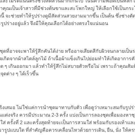
และไม่รัดแน่นตรงช่วงสัดส่วนมากเกินไป เน้นความพอดีเป็นหลัก แล
้าคุณเป็นเจ้าสาวที่มีช่วงต้นขาและสะโพกใหญ่ ให้เลือกใช้เป็นก
จะช่วยทำให้รูปร่างดูมีสัดส่วนสวยงามมากขึ้น เป็นต้น ซึ่งช่างตั
ร่างอยู่แล้ว จึงมีให้คุณเลือกได้อย่างตรงใจแน่นอน
l ของชุดที่อาจจะพาให้รู้สึกคันได้ง่าย หรืออาจเสียดสีกับผิวจนกลายเป
กิดจากผ้าสไตล์ลูกไม้ ถ้าเนื้อผ้าแข็งเกินไปย่อมทำให้เกิดอาการค
ใด ๆ เกินออกมา แล้วทำให้รู้สึกไม่สบายตัวหรือไม่ เพราะถ้าคุณสัมผ
ดต่าง ๆ ได้เร็วขึ้น
เสมอ ไม่ใช่แค่การนำชุดมาทาบกับตัว เพื่อดูว่าเหมาะสมกับรูปร่
นแต่งจริง ควรมีประมาณ 2-3 ครั้ง แบ่งเป็นการลองชุดเพื่อมองหาชุ
่ ครั้งที่ 2 และครั้งสุดท้ายจะเป็นการสวมใส่ พร้อมกับรองเท้าแล
มารูปแบบใด ที่สำคัญคือควรเคลื่อนไหวด้วยการเดิน, ยืน, นั่ง ให้คร