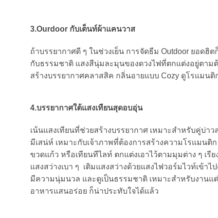
3.Ourdoor
กับเต็นท์ผ้าแคนวาส
ถ้าบรรยากาศดี ๆ ในช่วงเย็น การจัดธีม Outdoor ยอดฮิตก็
กับธรรมชาติ แสงสีนุ่มละมุนของดวงไฟที่ตกแต่งอยู่ตามต
สร้างบรรยากาศคลาสสิค กลิ่นอายแบบ Cozy ดูโรแมนติ
4.บรรยากาศใต้แสงเทียนสุดอบอุ่น
เน้นแสงเทียนที่ช่วยสร้างบรรยากาศ เหมาะสำหรับคู่บ่าว
มีเสน่ห์ เหมาะกับเจ้าภาพที่ต้องการสร้างความโรแมนติก
ขวดแก้ว หรือเทียนทีไลท์ ตกแต่งเอาไว้ตามมุมต่าง ๆ เร
แสงสว่างเบา ๆ เติมแสงสว่างด้วยแสงไฟวอร์มไวท์เข้าไ
มีความนุ่มนวล และดูเป็นธรรมชาติ เหมาะสำหรับงานแต่
อาหารแสนอร่อย ก็น่าประทับใจได้แล้ว