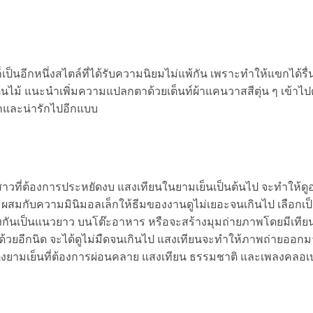
เป็นอีกหนึ่งสไตล์ที่ได้รับความนิยมไม่แพ้กัน เพราะทำให้แขกได้รื
้นไม้ แนะนำเพิ่มความแปลกตาด้วยเต็นท์ผ้าแคนวาสสีตุ่น ๆ เข้าไปด
กและน่ารักไปอีกแบบ
สาวที่ต้องการประหยัดงบ แสงเทียนในยามเย็นเป็นต้นไป จะทำให้ดู
 ผสมกับความมินิมอลเล็กให้ธีมของงานดูไม่เยอะจนเกินไป เลือกเป
ียงกันเป็นแนวยาว บนโต๊ะอาหาร หรือจะสร้างมุมถ่ายภาพโดยมีเทียน
ปด้วยอีกนิด จะได้ดูไม่มืดจนเกินไป แสงเทียนจะทำให้ภาพถ่ายออ
งยามเย็นที่ต้องการผ่อนคลาย แสงเทียน ธรรมชาติ และเพลงคลอเบ