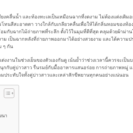
ียงคลื่นน้ำ และท้องทะเลเป็นเหมือนฉากที่งดงาม ไม่ต้องแต่งเติมอ
ทนสีสะอาดตา วางใกล้กับเกลียวคลื่นเพื่อให้ได้กลิ่นหอมของท้อง
ับฉากไม้ถ่ายภาพที่ระลึก ตั้งไว้ในมุมที่ดีที่สุด คลุมด้วยผ้าม่าน
งาม เป็นฉากหลังที่ถ่ายภาพออกมาได้อย่างสวยงาม และได้ความป
 ๆ กัน
งงานในช่วงเย็นของตัวเองกันดู เน้นย้ำว่าช่วงเวลานี้ควรจะเป็
นุกกับคู่บ่าวสาว รื่นรมย์กับมื้ออาหารแสนอร่อย การถ่ายภาพหมู่ 
นความประทับใจทั้งคู่บ่าวสาวและเหล่าสักขีพยานทุกคนอย่างแน่นอน
างนา