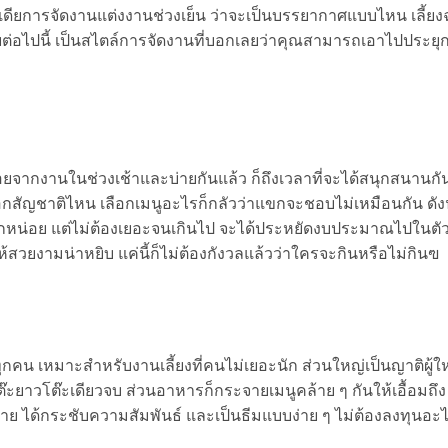
ดียการจัดงานแต่งงานช่วงเย็น ว่าจะเป็นบรรยากาศแบบไหน เลี้ย
ต่อไปนี้ เป็นสไตล์การจัดงานที่บอกเลยว่าคุณสามารถเอาไปประยุกต
่อยจากงานในช่วงเช้าและบ่ายกันแล้ว ก็ถึงเวลาที่จะได้สนุกสนานกั
ือกสัญชาติไหน เลือกเมนูอะไรก็กลัวว่าแขกจะชอบไม่เหมือนกัน ดังน
ายสักหน่อย แต่ไม่ต้องเยอะจนเกินไป จะได้ประหยัดงบประมาณไปในตัว
ให้สวยงามน่าหยิบ แค่นี้ก็ไม่ต้องกังวลแล้วว่าใครจะกินหรือไม่กินฃ
ทุกคน เหมาะสำหรับงานเลี้ยงที่คนไม่เยอะนัก ส่วนใหญ่เป็นญาติผู้
ยโต๊ะยาวโต๊ะเดียวจบ ส่วนอาหารก็กระจายเมนูคล้าย ๆ กันให้เอื้อมถึง 
ย ได้กระชับความสัมพันธ์ และเป็นธีมแบบง่าย ๆ ไม่ต้องลงทุนอะ