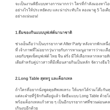
จะเป็นงานพิธีแบบทางการมากกว่า ใครที่กำลังมองหาไอเ
อย่างไรให้ประหยัดงบ และน่าประทับใจ ลองมาดู 5 ไอเดีย
อย่างแน่นอน!
1.ธีมของกินแบบบุฟเฟ่ต์นานาชาติ
ช่วงเย็นถือว่าเป็นบรรยากาศ After Party หลังจากพักเหนื
ที่ เจ้าภาพที่ไม่อยากวุ่นวายกับการหาเมนูอาหารว่าจะเล
เลยกับชุดเซ็ตบุฟเฟ่ต์ ไทย จีน ฝรั่ง มีให้เลือกหลากหล
เดียสำหรับคู่บ่าวสาวที่มีเพื่อนสายกินเป็นหลัก จัดวางธีม
2.Long Table
สุดหรู และค็อกเทล
ถ้าใครที่อยากนั่งพูดคุยสัพเพเหระ ให้แขกได้ร่วมโต๊ะกัน
แต่ละฝ่ายที่รู้จักกันดีอยู่แล้ว จัดธีมแบบ Long Table ด้ว
พร้อมค็อกเทลแก้วสวย ๆ เป็นอีกบรรยากาศที่ชวนผ่อนคลา
เกินงบอีกด้วย