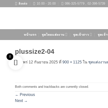
ข้าม
ติดต่อ
10.00 - 20.00
086-325-5779 , 02-398-5739
ไป
ยัง
เนื้อหา
หน้าแรก
ชุดไทยแต่งงาน
ชุดเจ้าสาว
ชุดเจ้า
plussize2-04
0
เผยแพร่
12 กันยายน 2025
ที่
900 × 1125
ใน
ชุดแต่งงาน
Both comments and trackbacks are currently closed.
←
Previous
Next
→