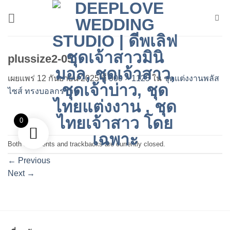
ข้าม
ไป
ยัง
เนื้อหา
plussize2-05
เผยแพร่
12 กันยายน 2025
ที่
900 × 1125
ใน
ชุดแต่งงานพลัส
ไซส์ ทรงบอลกราวน์
0
Both comments and trackbacks are currently closed.
←
Previous
Next
→