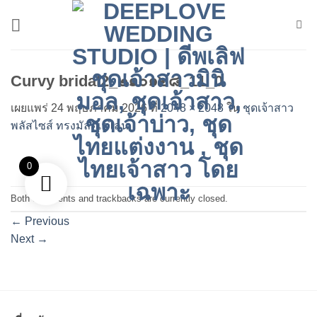
ข้าม
ไป
ยัง
เนื้อหา
Curvy bridal2_๒๑๐๑๒๘_11_0
เผยแพร่
24 พฤษภาคม 2026
ที่
2048 × 2048
ใน
ชุดเจ้าสาว
พลัสไซส์ ทรงมัลติเอไลน์
0
Both comments and trackbacks are currently closed.
←
Previous
Next
→