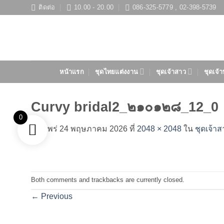
ข้าม
ติดต่อ
10.00 - 20.00
086-325-5779 , 02-398-5739
ไป
ยัง
เนื้อหา
หน้าแรก
ชุดไทยแต่งงาน
ชุดเจ้าสาว
ชุดเจ้า
Curvy bridal2_๒๑๐๑๒๘_12_0
0
เผยแพร่
24 พฤษภาคม 2026
ที่
2048 × 2048
ใน
ชุดเจ้าส
Both comments and trackbacks are currently closed.
←
Previous