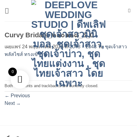
ข้าม
ไป
ยัง
เนื้อหา
Curvy Bridals_๒๑๐๑๒๘_6_0
เผยแพร่
24 พฤษภาคม 2026
ที่
2048 × 2048
ใน
ชุดเจ้าสาว
พลัสไซส์ ทรงเข้ารูป
0
Both comments and trackbacks are currently closed.
←
Previous
Next
→