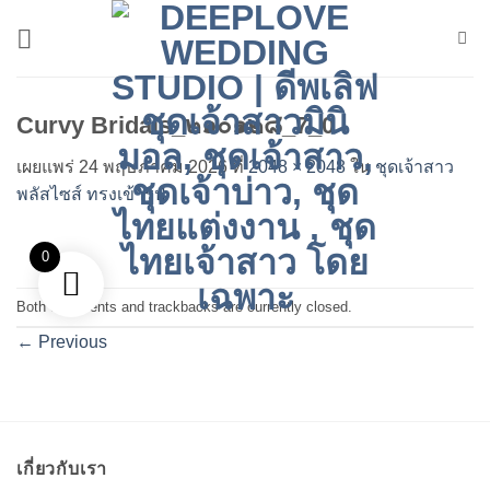
ข้าม
ไป
ยัง
เนื้อหา
Curvy Bridals_๒๑๐๑๒๘_7_0
เผยแพร่
24 พฤษภาคม 2026
ที่
2048 × 2048
ใน
ชุดเจ้าสาว
พลัสไซส์ ทรงเข้ารูป
0
Both comments and trackbacks are currently closed.
←
Previous
เกี่ยวกับเรา