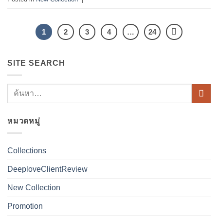
1
2
3
4
…
24
SITE SEARCH
หมวดหมู่
Collections
DeeploveClientReview
New Collection
Promotion