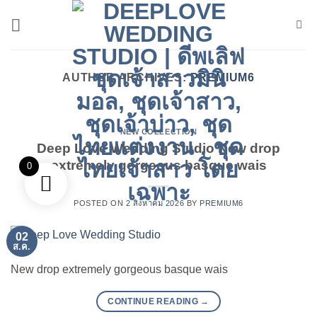
ข้าม
ไป
ยัง
เนื้อหา
AUTHOR ARCHIVES:
PREMIUM6
NEW COLLECTION
Deep Love Wedding Studio New drop
extremely gorgeous basque wais
0
POSTED ON
2 สิงหาคม 2026
BY
PREMIUM6
02
ส.ค.
New drop extremely gorgeous basque wais
CONTINUE READING
→