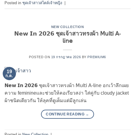
Posted in
ชุดเจ้าสาวสไตล์เจ้าหญิง
|
NEW COLLECTION
𝗡𝗲𝘄 𝗜𝗻 𝟮𝟬𝟮𝟲 ชุดเจ้าสาวทรงผ้า 𝖬𝗎𝗅𝗍𝗂 𝖠-
𝗅𝗂𝗇𝖾
POSTED ON
19 กรกฎาคม 2026
BY
PREMIUM6
19
ก.ค.
𝗡𝗲𝘄 𝗜𝗻 𝟮𝟬𝟮𝟲 ชุดเจ้าสาวทรงผ้า 𝖬𝗎𝗅𝗍𝗂 𝖠-𝗅𝗂𝗇𝖾 อกเว้าลึกเผย
ความ feminineและช่วยให้คอเรียวสง่า ใส่คู่กับ cloudy jacket
ผ้าชนิดเดียวกัน ให้ลุคที่ดูเต็มแต่มีลูกเล่น
CONTINUE READING
→
Posted in
New Collection
|