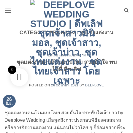
ข้าม
ไป
ยัง
เนื้อหา
CATEGORY ARCHIVES:
ชุดไทยแต่งงาน
ชุดไทยแต่งงาน
,
บทความ
ชุดแต่งงานคนอ้วนแบบไทย สวยมั่นใจ พบ
ได้ที่ ดีพเลิฟ
0
POSTED ON
26 มิถุนายน 2021
BY
DEEPLOVE
26
มิ.ย.
ชุดแต่งงานคนอ้วนแบบไทย สวยมั่นใจ ประทับใจเจ้าบ่าว by
Deeplove Wedding เมื่อพูดถึงการประกอบพิธีมงคลสมรส
หรือการจัดงานแต่งงาน แน่นอนไม่ว่าใคร ๆ ก็ย่อมอยากที่จะ