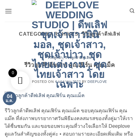
ข้าม
ไป
ยัง
เนื้อหา
CATEGORY ARCHIVES:
รีวิวลูกค้าดีฟเลิฟ
รีวิวลูกค้า
,
รีวิวลูกค้าดีฟเลิฟ
รีวิวลูกค้าดีพเลิฟ คุณเฟิร์น คุณแม็ค
0
POSTED ON
4 มกราคม 2022
BY
DEEPLOVE
04
ม.ค.
รีวิวลูกค้าดีพเลิฟ คุณเฟิร์น คุณแม็ค ขอบคุณคุณเฟิร์น คุณ
แม๊ค ที่ส่งภาพบรรยากาศวันพิธีมงคลสมรสของทั้งคู่มาให้เรา
ได้ชื่นชมกัน และขอขอบพระคุณที่วางใจเลือกให้ Deeplove
ดูแลวันสำคัญของทั้งคู่ค่ะ • สอบถามรายละเอียดเพิ่มเติม หรือ