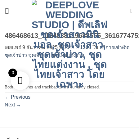
ข้าม
ไป
ยัง
เนื้อหา
486468613_1124838119688555_361677475
เผยแพร่
9 ธันวาคม 2025
ที่
1044 × 1568
ใน
บริการเช่า/ตัด
ชุดเจ้าบ่าว ชุดเจ้าสาว ชุดไทยแต่งงาน
0
Both comments and trackbacks are currently closed.
←
Previous
Next
→