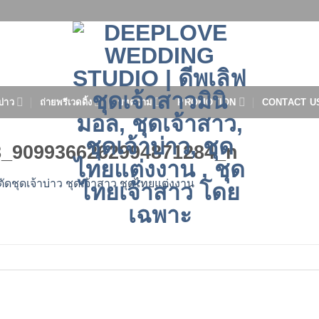
บ่าว
ถ่ายพรีเวดดิ้ง
บทความ
PROMOTION
CONTACT U
8_9099366262994871284_n
ตัดชุดเจ้าบ่าว ชุดเจ้าสาว ชุดไทยแต่งงาน