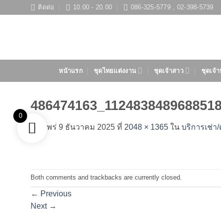
ข้าม
ติดต่อ
10.00 - 20.00
086-325-5779 , 02-398-5739
ไป
ยัง
เนื้อหา
หน้าแรก
ชุดไทยแต่งงาน
ชุดเจ้าสาว
ชุดเจ้า
486474163_112483848968851
0
เผยแพร่
9 ธันวาคม 2025
ที่
2048 × 1365
ใน
บริการเช่า/
Both comments and trackbacks are currently closed.
←
Previous
Next
→