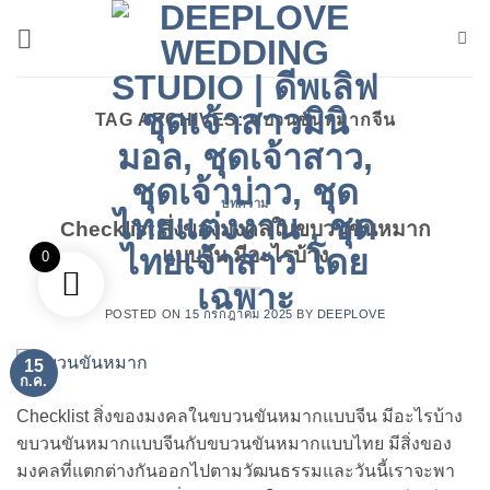
ข้าม
ไป
ยัง
เนื้อหา
TAG ARCHIVES:
ขบวนขันหมากจีน
บทความ
Checklist สิ่งของมงคลในขบวนขันหมาก
แบบจีน มีอะไรบ้าง
0
POSTED ON
15 กรกฎาคม 2025
BY
DEEPLOVE
15
ก.ค.
Checklist สิ่งของมงคลในขบวนขันหมากแบบจีน มีอะไรบ้าง
ขบวนขันหมากแบบจีนกับขบวนขันหมากแบบไทย มีสิ่งของ
มงคลที่แตกต่างกันออกไปตามวัฒนธรรมและวันนี้เราจะพา