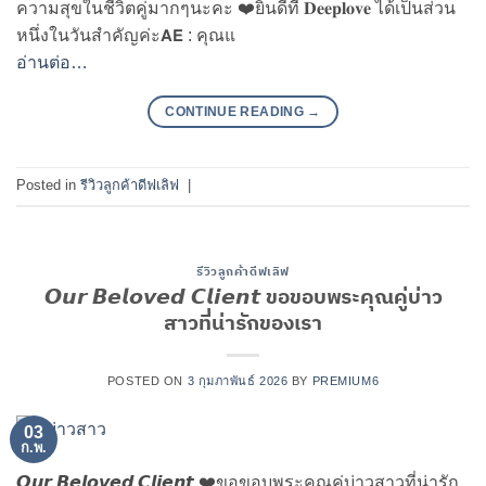
ความสุขในชีวิตคู่มากๆนะคะ ❤️ยินดีที่ 𝐃𝐞𝐞𝐩𝐥𝐨𝐯𝐞 ได้เป็นส่วน
หนึ่งในวันสำคัญค่ะ𝗔𝗘 : คุณแ
อ่านต่อ…
CONTINUE READING
→
Posted in
รีวิวลูกค้าดีฟเลิฟ
|
รีวิวลูกค้าดีฟเลิฟ
𝙊𝙪𝙧 𝘽𝙚𝙡𝙤𝙫𝙚𝙙 𝘾𝙡𝙞𝙚𝙣𝙩 ขอขอบพระคุณคู่บ่าว
สาวที่น่ารักของเรา
POSTED ON
3 กุมภาพันธ์ 2026
BY
PREMIUM6
03
ก.พ.
𝙊𝙪𝙧 𝘽𝙚𝙡𝙤𝙫𝙚𝙙 𝘾𝙡𝙞𝙚𝙣𝙩 ❤️ขอขอบพระคุณคู่บ่าวสาวที่น่ารัก