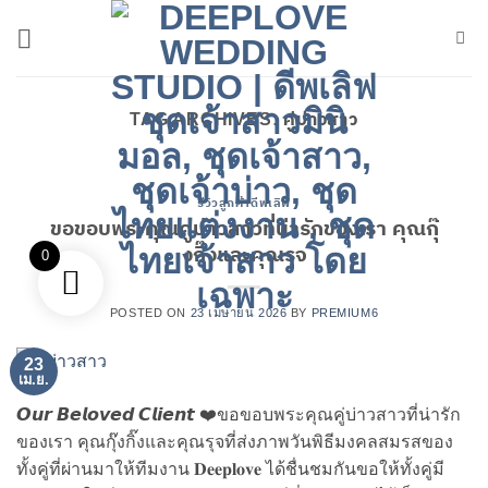
ข้าม
ไป
ยัง
เนื้อหา
TAG ARCHIVES:
คู่บ่าวสาว
รีวิวลูกค้าดีฟเลิฟ
ขอขอบพระคุณคู่บ่าวสาวที่น่ารักของเรา คุณกุ๊
งกิ๊งและคุณรุจ
0
POSTED ON
23 เมษายน 2026
BY
PREMIUM6
23
เม.ย.
𝙊𝙪𝙧 𝘽𝙚𝙡𝙤𝙫𝙚𝙙 𝘾𝙡𝙞𝙚𝙣𝙩 ❤️ขอขอบพระคุณคู่บ่าวสาวที่น่ารัก
ของเรา คุณกุ๊งกิ๊งและคุณรุจที่ส่งภาพวันพิธีมงคลสมรสของ
ทั้งคู่ที่ผ่านมาให้ทีมงาน 𝐃𝐞𝐞𝐩𝐥𝐨𝐯𝐞 ได้ชื่นชมกันขอให้ทั้งคู่มี