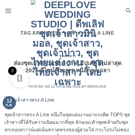
ข้าม
ไป
ยัง
เนื้อหา
TAG ARCHIVES:
ชุดเจ้าสาวทรง A LINE
ชุดเจ้าสาว
ส่องชุดเจ้าสาวทรง A Line อัปเดตใหม่ล่าสุด
2025 ดีไซน์เรียบหรูเหนือกาลเวลา
0
POSTED ON
12 กรกฎาคม 2025
BY
DEEPLOVE
12
ก.ค.
ชุดเจ้าสาวทรง A Line หนึ่งในชุดแต่งงานมาแรงติด TOP5 ชุด
เจ้าสาวที่ได้รับความนิยมมากที่สุด ลักษณะตัวชุดคล้ายกับชุด
ทรงบอลกาวน์แต่เน้นทรวดทรงของผู้สวมใส่ กระโปรงไม่พอง