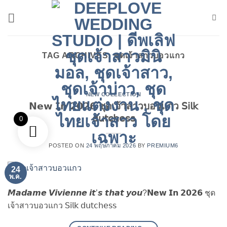
ข้าม
ไป
ยัง
เนื้อหา
TAG ARCHIVES:
ชุดเจ้าสาวบอวแกว
NEW COLLECTION
𝗡𝗲𝘄 𝗜𝗻 𝟮𝟬𝟮𝟲 ชุดเจ้าสาวบอวแกว 𝖲𝗂𝗅𝗄
𝖽𝗎𝗍𝖼𝗁𝖾𝗌𝗌
0
POSTED ON
24 พฤษภาคม 2026
BY
PREMIUM6
24
พ.ค.
𝙈𝙖𝙙𝙖𝙢𝙚 𝙑𝙞𝙫𝙞𝙚𝙣𝙣𝙚 𝙞𝙩’𝙨 𝙩𝙝𝙖𝙩 𝙮𝙤𝙪?𝗡𝗲𝘄 𝗜𝗻 𝟮𝟬𝟮𝟲 ชุด
เจ้าสาวบอวแกว 𝖲𝗂𝗅𝗄 𝖽𝗎𝗍𝖼𝗁𝖾𝗌𝗌