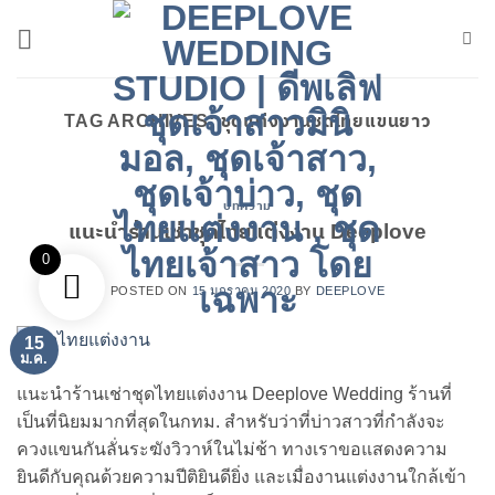
ข้าม
ไป
ยัง
เนื้อหา
TAG ARCHIVES:
ชุดแต่งงานชุดไทยแขนยาว
บทความ
แนะนำร้านเช่าชุดไทยแต่งงาน Deeplove
0
POSTED ON
15 มกราคม 2020
BY
DEEPLOVE
15
ม.ค.
แนะนำร้านเช่าชุดไทยแต่งงาน Deeplove Wedding ร้านที่
เป็นที่นิยมมากที่สุดในกทม. สำหรับว่าที่บ่าวสาวที่กำลังจะ
ควงแขนกันลั่นระฆังวิวาห์ในไม่ช้า ทางเราขอแสดงความ
ยินดีกับคุณด้วยความปีติยินดียิ่ง และเมื่องานแต่งงานใกล้เข้า