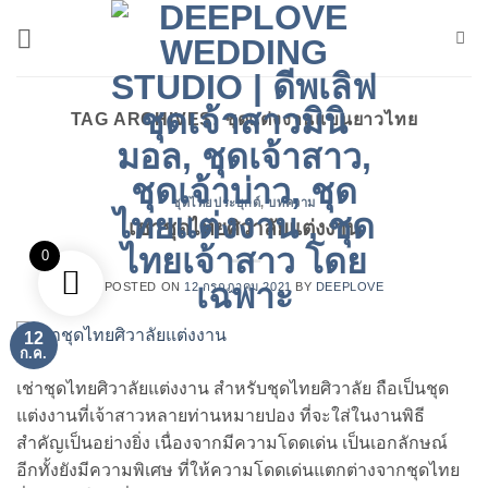
ข้าม
ไป
ยัง
เนื้อหา
TAG ARCHIVES:
ชุดแต่งงานแขนยาวไทย
ชุดไทยประยุกต์
,
บทความ
เช่าชุดไทยศิวาลัยแต่งงาน
0
POSTED ON
12 กรกฎาคม 2021
BY
DEEPLOVE
12
ก.ค.
เช่าชุดไทยศิวาลัยแต่งงาน สำหรับชุดไทยศิวาลัย ถือเป็นชุด
แต่งงานที่เจ้าสาวหลายท่านหมายปอง ที่จะใส่ในงานพิธี
สำคัญเป็นอย่างยิ่ง เนื่องจากมีความโดดเด่น เป็นเอกลักษณ์
อีกทั้งยังมีความพิเศษ ที่ให้ความโดดเด่นแตกต่างจากชุดไทย