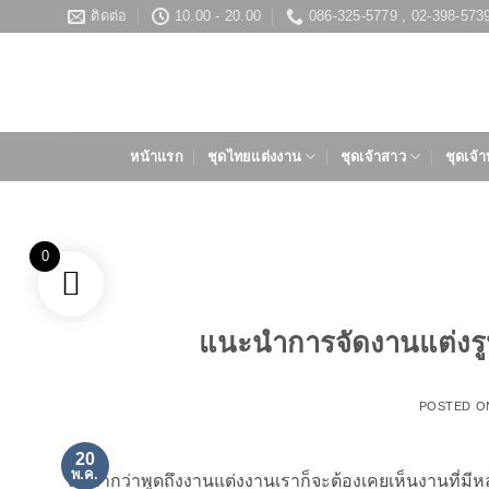
ข้าม
ติดต่อ
10.00 - 20.00
086-325-5779 , 02-398-573
ไป
ยัง
เนื้อหา
หน้าแรก
ชุดไทยแต่งงาน
ชุดเจ้าสาว
ชุดเจ้า
0
แนะนำการจัดงานแต่งรูป
POSTED 
20
พ.ค.
ถ้าหากว่าพูดถึงงานแต่งงานเราก็จะต้องเคยเห็นงานที่ม