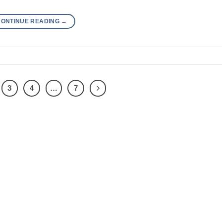
CONTINUE READING
→
3
4
…
7