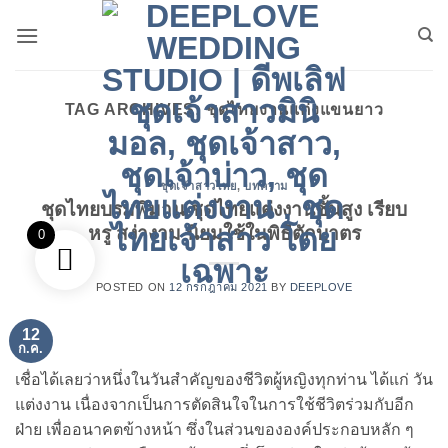
ข้าม
ไป
ยัง
เนื้อหา
TAG ARCHIVES:
ชุดไทยงานแต่งแขนยาว
ชุดเจ้าสาวไทย
,
บทความ
ชุดไทยบรมพิมาน ชุดไทยแต่งงานชั้นสูง เรียบ
หรู สง่างาม นิยมใช้ในพิธีตักบาตร
0
POSTED ON
12 กรกฎาคม 2021
BY
DEEPLOVE
12
ก.ค.
เชื่อได้เลยว่าหนึ่งในวันสำคัญของชีวิตผู้หญิงทุกท่าน ได้แก่ วัน
แต่งงาน เนื่องจากเป็นการตัดสินใจในการใช้ชีวิตร่วมกับอีก
ฝ่าย เพื่ออนาคตข้างหน้า ซึ่งในส่วนขององค์ประกอบหลัก ๆ