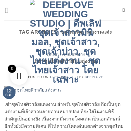
ข้าม
ไป
ยัง
เนื้อหา
TAG ARCHIVES:
ชุดไทยจิตรลดางานแต่ง
ชุดไทยประยุกต์
,
บทความ
เช่าชุดไทยศิวาลัยแต่งงาน
0
POSTED ON
12 กรกฎาคม 2021
BY
DEEPLOVE
12
ก.ค.
เช่าชุดไทยศิวาลัยแต่งงาน สำหรับชุดไทยศิวาลัย ถือเป็นชุด
แต่งงานที่เจ้าสาวหลายท่านหมายปอง ที่จะใส่ในงานพิธี
สำคัญเป็นอย่างยิ่ง เนื่องจากมีความโดดเด่น เป็นเอกลักษณ์
อีกทั้งยังมีความพิเศษ ที่ให้ความโดดเด่นแตกต่างจากชุดไทย