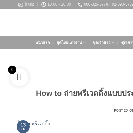
ข้าม
ติดต่อ
10.00 - 20.00
086-325-5779 , 02-398-573
ไป
ยัง
เนื้อหา
หน้าแรก
ชุดไทยแต่งงาน
ชุดเจ้าสาว
ชุดเจ้า
0
How to ถ่ายพรีเวดดิ้งแบบประหย
POSTED 
13
ก.ค.