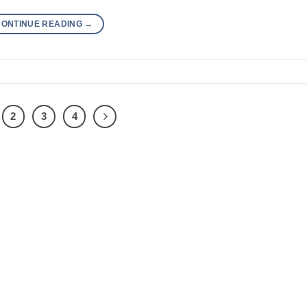
CONTINUE READING
→
2
3
4