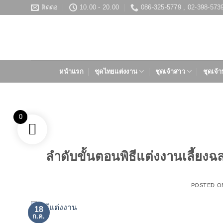
ข้าม
ติดต่อ
10.00 - 20.00
086-325-5779 , 02-398-573
ไป
ยัง
เนื้อหา
หน้าแรก
ชุดไทยแต่งงาน
ชุดเจ้าสาว
ชุดเจ้า
0
ลำดับขั้นตอนพิธีแต่งงานเลี้ยง
POSTED 
18
ก.ค.