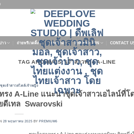
9
บ่าว
ถ่ายพรีเวดดิ้ง
บทความ
PROMOTION
CONTACT U
TAG ARCHIVES:
เจ้าสาวทรง A-LINE
ชุดเจ้าสาวสไตล์เจ้าหญิง
วทรง A-Line แนะนำชุดเจ้าสาวเอไลน์ที่โ
วยดีเทล Swarovski
ON
28 พฤษภาคม 2025
BY
PREMIUM6