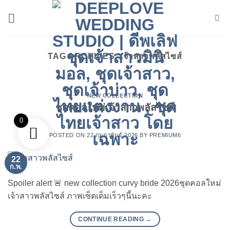
ข้าม
ไป
ยัง
เนื้อหา
TAG ARCHIVES:
เจ้าสาวพลัสไซส์
NEW COLLECTION
ชุดคอลใหม่เจ้าสาวพลัสไซส์
0
POSTED ON
22 กุมภาพันธ์ 2026
BY
PREMIUM6
22
ก.พ.
Spoiler alert 🚨 new collection curvy bride 2026ชุดคอลใหม่
เจ้าสาวพลัสไซส์ ภาพเซ็ตเต็มเร็วๆนี้นะคะ
CONTINUE READING
→