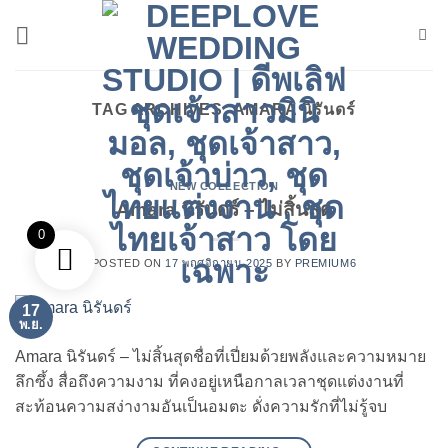
ข้าม
ไป
ยัง
เนื้อหา
TAG ARCHIVES:
AMARA นิรันดร์
NEW COLLECTION
Amara นิรันดร์ – ไม่สิ้นสุด
0
POSTED ON
17 พฤศจิกายน 2025
BY
PREMIUM6
17
พ.ย.
Amara นิรันดร์ – ไม่สิ้นสุดชื่อที่เปี่ยมด้วยพลังและความหมาย
ลึกซึ้ง สื่อถึงความงาม ที่คงอยู่เหนือกาลเวลาชุดแต่งงานที่
สะท้อนความสง่างามอันเป็นอมตะ ดั่งความรักที่ไม่รู้จบ