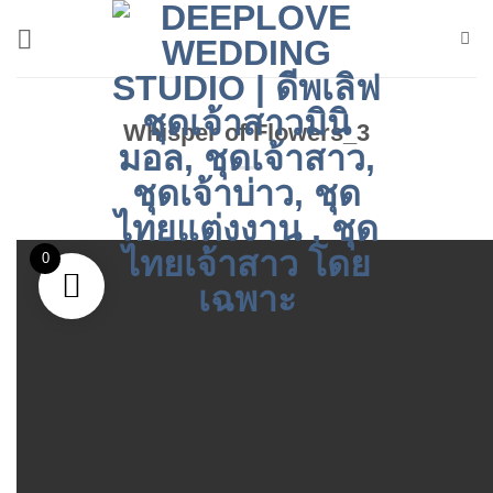
ข้าม
ไป
ยัง
เนื้อหา
Whisper of Flowers_3
0