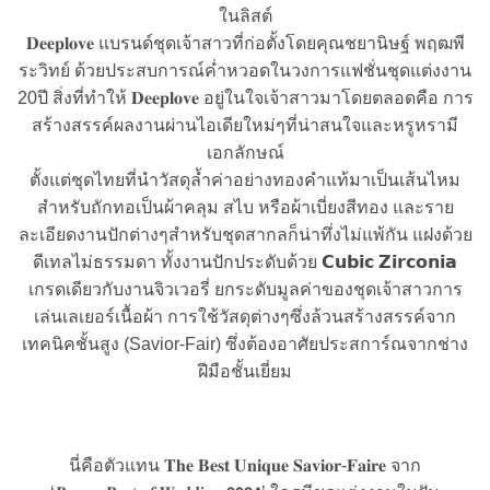
ในลิสต์
𝐃𝐞𝐞𝐩𝐥𝐨𝐯𝐞 แบรนด์ชุดเจ้าสาวที่ก่อตั้งโดยคุณชยานิษฐ์ พฤฒพี
ระวิทย์ ด้วยประสบการณ์ค่ำหวอดในวงการแฟชั่นชุดแต่งงาน
20ปี สิ่งที่ทำให้ 𝐃𝐞𝐞𝐩𝐥𝐨𝐯𝐞 อยู่ในใจเจ้าสาวมาโดยตลอดคือ การ
สร้างสรรค์ผลงานผ่านไอเดียใหม่ๆที่น่าสนใจและหรูหรามี
เอกลักษณ์
ตั้งแต่ชุดไทยที่นำวัสดุล้ำค่าอย่างทองคำแท้มาเป็นเส้นไหม
สำหรับถักทอเป็นผ้าคลุม สไบ หรือผ้าเบี่ยงสีทอง และราย
ละเอียดงานปักต่างๆสำหรับชุดสากลก็น่าทึ่งไม่แพ้กัน แฝงด้วย
ดีเทลไม่ธรรมดา ทั้งงานปักประดับด้วย 𝗖𝘂𝗯𝗶𝗰 𝗭𝗶𝗿𝗰𝗼𝗻𝗶𝗮
เกรดเดียวกับงานจิวเวอรี่ ยกระดับมูลค่าของชุดเจ้าสาวการ
เล่นเลเยอร์เนื้อผ้า การใช้วัสดุต่างๆซึ่งล้วนสร้างสรรค์จาก
เทคนิคชั้นสูง (Savior-Fair) ซึ่งต้องอาศัยประสการ์ณจากช่าง
ฝีมือชั้นเยี่ยม
นี่คือตัวแทน 𝐓𝐡𝐞 𝐁𝐞𝐬𝐭 𝐔𝐧𝐢𝐪𝐮𝐞 𝐒𝐚𝐯𝐢𝐨𝐫-𝐅𝐚𝐢𝐫𝐞 จาก