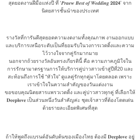
สุดยอดงานฝีมือแห่งปี ที่ ‘𝑷𝒓𝒂𝒆𝒘 𝑩𝒆𝒔𝒕 𝒐𝒇 𝑾𝒆𝒅𝒅𝒊𝒏𝒈 𝟮𝟬𝟮𝟰’ จาก
นิตยสารชั้นนำของประเทศ
รางวัลที่การันตีสุดยอดความงดงามทั้งคุณภาพ งานออกแบบ
และบริการเหนือระดับเป็นที่ยอมรับในวงการเวดดิ้งและความ
ไว้วางใจจากคู่รักมากมาย
นอกจากถ้วยรางวัลอันทรงเกียรตินี้ คือ ความภาคภูมิใจใน
การรักษามาตรฐานการให้บริการคู่บ่าวสาวเข้าสู่ปีที่20 และ
สะท้อนถึงการใช้ “หัวใจ” ดูแลคู่รักทุกคู่มาโดยตลอด เพราะ
เราเข้าใจในความสำคัญของวันแต่งงาน
ขอขอบคุณนิตยสารแพรวเวดดิ้ง และคู่บ่าวสาวทุกคู่ ที่เลือกให้
𝐃𝐞𝐞𝐩𝐥𝐨𝐯𝐞 เป็นส่วนหนึ่งวันสำคัญค่ะ ชุดเจ้าสาวที่ต้องโดดเด่น
ด้วยรายละเอียดพิเศษที่สุด
ถ้าให้พูดถึงแบรนด์อันดับต้นของเมืองไทย ต้องมี 𝐃𝐞𝐞𝐩𝐥𝐨𝐯𝐞 อยู่