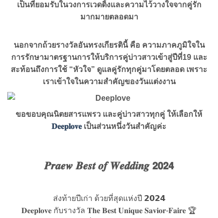
เป็นที่ยอมรับในวงการเวดดิ้งและความไว้วางใจจากคู่รัก
มากมายตลอดมา
นอกจากถ้วยรางวัลอันทรงเกียรตินี้ คือ ความภาคภูมิใจใน
การรักษามาตรฐานการให้บริการคู่บ่าวสาวเข้าสู่ปีที่19 และ
สะท้อนถึงการใช้ “หัวใจ” ดูแลคู่รักทุกคู่มาโดยตลอด เพราะ
เราเข้าใจในความสำคัญของวันแต่งงาน
ขอขอบคุณนิตยสารแพรว และคู่บ่าวสาวทุกคู่ ให้เลือกให้
𝐃𝐞𝐞𝐩𝐥𝐨𝐯𝐞
เป็นส่วนหนึ่งวันสำคัญค่ะ
𝑷𝒓𝒂𝒆𝒘 𝑩𝒆𝒔𝒕 𝒐𝒇 𝑾𝒆𝒅𝒅𝒊𝒏𝒈 𝟮𝟬𝟮𝟰
ส่งท้ายปีเก่า ด้วยที่สุดแห่งปี 𝟮𝟬𝟮𝟰
𝐃𝐞𝐞𝐩𝐥𝐨𝐯𝐞 กับรางวัล 𝐓𝐡𝐞 𝐁𝐞𝐬𝐭 𝐔𝐧𝐢𝐪𝐮𝐞 𝐒𝐚𝐯𝐢𝐨𝐫-𝐅𝐚𝐢𝐫𝐞 🏆