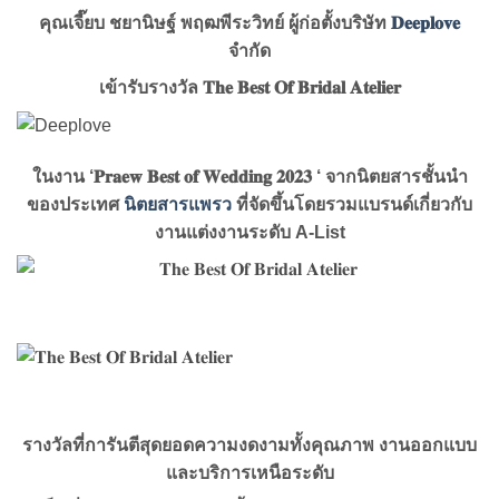
คุณเจี๊ยบ ชยานิษฐ์ พฤฒพีระวิทย์ ผู้ก่อตั้งบริษัท
𝐃𝐞𝐞𝐩𝐥𝐨𝐯𝐞
จำกัด
เข้ารับรางวัล 𝐓𝐡𝐞 𝐁𝐞𝐬𝐭 𝐎𝐟 𝐁𝐫𝐢𝐝𝐚𝐥 𝐀𝐭𝐞𝐥𝐢𝐞𝐫
ในงาน ‘𝐏𝐫𝐚𝐞𝐰 𝐁𝐞𝐬𝐭 𝐨𝐟 𝐖𝐞𝐝𝐝𝐢𝐧𝐠 𝟐𝟎𝟐𝟑 ‘ จากนิตยสารชั้นนำ
ของประเทศ
นิตยสารแพรว
ที่จัดขึ้นโดยรวมแบรนด์เกี่ยวกับ
งานแต่งงานระดับ A-List
รางวัลที่การันตีสุดยอดความงดงามทั้งคุณภาพ งานออกแบบ
และบริการเหนือระดับ