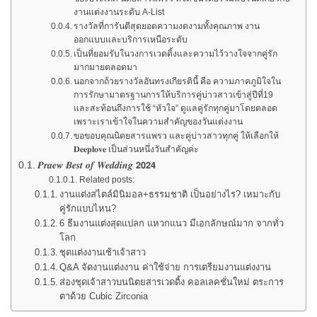
งานแต่งงานระดับ A-List
รางวัลที่การันตีสุดยอดความงดงามทั้งคุณภาพ งาน
ออกแบบและบริการเหนือระดับ
เป็นที่ยอมรับในวงการเวดดิ้งและความไว้วางใจจากคู่รัก
มากมายตลอดมา
นอกจากถ้วยรางวัลอันทรงเกียรตินี้ คือ ความภาคภูมิใจใน
การรักษามาตรฐานการให้บริการคู่บ่าวสาวเข้าสู่ปีที่19
และสะท้อนถึงการใช้ “หัวใจ” ดูแลคู่รักทุกคู่มาโดยตลอด
เพราะเราเข้าใจในความสำคัญของวันแต่งงาน
ขอขอบคุณนิตยสารแพรว และคู่บ่าวสาวทุกคู่ ให้เลือกให้
𝐃𝐞𝐞𝐩𝐥𝐨𝐯𝐞 เป็นส่วนหนึ่งวันสำคัญค่ะ
𝑷𝒓𝒂𝒆𝒘 𝑩𝒆𝒔𝒕 𝒐𝒇 𝑾𝒆𝒅𝒅𝒊𝒏𝒈 𝟮𝟬𝟮𝟰
Related posts:
งานแต่งสไตล์มินิมอล+ธรรมชาติ เป็นอย่างไร? เหมาะกับ
คู่รักแบบไหน?
6 ธีมงานแต่งสุดแปลก แหวกแนว มีเอกลักษณ์มาก จากทั่ว
โลก
ชุดแต่งงานเช้าเจ้าสาว
Q&A จัดงานแต่งงาน ค่าใช้จ่าย การเตรียมงานแต่งงาน
ส่องชุดเจ้าสาวบนนิตยสารเวดดิ้ง คอลเลคชั่นใหม่ ตระการ
ตาด้วย Cubic Zirconia