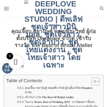
ข้าม
ไป
ยัง
เนื้อหา
บทความ
คุณเจี๊ยบ ชยานิษฐ์ พฤฒพีระวิทย์ ผู้ก่อ
ตั้งบริษัท Deeplove จำกัด เข้ารับ
รางวัล The Best of Bridal Atelier
0
01
ธ.ค.
Table of Contents
คุณเจี๊ยบ ชยานิษฐ์ พฤฒพีระวิทย์ ผู้ก่อตั้งบริษัท 𝐃𝐞𝐞𝐩𝐥𝐨𝐯𝐞
จำกัด
เข้ารับรางวัล 𝐓𝐡𝐞 𝐁𝐞𝐬𝐭 𝐎𝐟 𝐁𝐫𝐢𝐝𝐚𝐥 𝐀𝐭𝐞𝐥𝐢𝐞𝐫
ในงาน ‘𝐏𝐫𝐚𝐞𝐰 𝐁𝐞𝐬𝐭 𝐨𝐟 𝐖𝐞𝐝𝐝𝐢𝐧𝐠 𝟐𝟎𝟐𝟑 ‘ จากนิตยสารชั้นนำ
ของประเทศ นิตยสารแพรว ที่จัดขึ้นโดยรวมแบรนด์เกี่ยวกับ