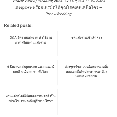
‘𝑷𝒓𝒂𝒆𝒘 𝑩𝒆𝒔𝒕 𝒐𝒇 𝑾𝒆𝒅𝒅𝒊𝒏𝒈 𝟮𝟬𝟮𝟰’ ใครมีชุดแต่งงานในฝัน
𝐃𝐞𝐞𝐩𝐥𝐨𝐯𝐞 พร้อมเนรมิตให้คุณโดดเด่นเหนือใคร –
𝘗𝘳𝘢𝘦𝘸𝘞𝘦𝘥𝘥𝘪𝘯𝘨
Related posts:
Q&A จัดงานแต่งงาน ค่าใช้จ่าย
ชุดแต่งงานเช้าเจ้าสาว
การเตรียมงานแต่งงาน
6 ธีมงานแต่งสุดแปลก แหวกแนว มี
ส่องชุดเจ้าสาวบนนิตยสารเวดดิ้ง
เอกลักษณ์มาก จากทั่วโลก
คอลเลคชั่นใหม่ ตระการตาด้วย
Cubic Zirconia
งานแต่งสไตล์มินิมอล+ธรรมชาติ เป็น
อย่างไร? เหมาะกับคู่รักแบบไหน?