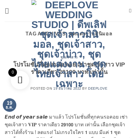
ข้าม
ไป
ยัง
เนื้อหา
TAG ARCHIVES:
ชุดแต่งงานมินิมอล
ชุดเจ้าสาว
โปรโมชั่นที่ทุกคนรอคอย เช่าชุดเจ้าสาว VIP
ราคาเดียว 29100 บาท เท่านั้น
0
POSTED ON
19 ธันวาคม 2022
BY
DEEPLOVE
19
ธ.ค.
𝙀𝙣𝙙 𝙤𝙛 𝙮𝙚𝙖𝙧 𝙨𝙖𝙡𝙚 มาแล้ว โปรโมชั่นที่ทุกคนรอคอย เช่า
ชุดเจ้าสาว 𝐕𝐈𝐏 ราคาเดียว 𝟮𝟵𝟭𝟬𝟬 บาท เท่านั้น เลือกชุดเจ้า
สาวได้ทั้งร้าน ! ลดแรง! ไม่เกรงใจใคร 𝟭 แบบ มีแค่ 𝟭 ชุด