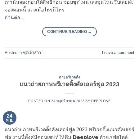
เท่านั้นจองก่อนได้สิทธิ์ก่อน ชอบชุดไหน เล็งชุดไหน รีบเลยค่ะ
จองตอนนี้ แต่งเมื่อไหร่ก็ไหร
อ่านต่อ…
CONTINUE READING
→
Posted in
ชุดเจ้าสาว
|
Leave a comment
ถ่ายพรีเวดดิ้ง
แนวถ่ายภาพพรีเวดดิ้งคัลเลอร์ฟูล 2023
POSTED ON
24 พฤศจิกายน 2022
BY
DEEPLOVE
24
พ.ย.
แนวถ่ายภาพพรีเวดดิ้งคัลเลอร์ฟูล 2023 พรีเวดดิ้งแนวคัลเลอร์
ฟูล งานนี้ทั้งคู่มีคอนเซปท์ให้ทีม 𝗗𝗲𝗲𝗽𝗹𝗼𝘃𝗲 ด้วยเรฟสไตล์