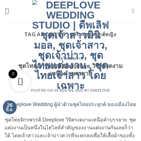
ข้าม
ไป
ยัง
เนื้อหา
TAG ARCHIVES:
ชุดไทยประยุกต์หญิง
ชุดไทยแต่งงาน
ชุดไทยจักรพรรดิ Deeplove วิจิตรงดงาม
เหนือคำบรรยาย
0
POSTED ON
26 มิถุนายน 2021
BY
DEEPLOVE
26
มิ.ย.
ชุดไทยจักรพรรดิ Deeplove วิจิตรงดงามเหนือคำบรรยาย ชุด
แต่งงานเป็นหนึ่งในไฮไลท์สำคัญของงานแต่งงานกันเลยก็ว่า
ได้ โดยเจ้าสาวและเจ้าบ่าวควรที่จะตกลงเพื่อให้เสื้อผ้าของทั้ง