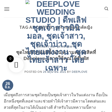
ข้าม
ไป
ยัง
เนื้อหา
TAG ARCHIVES:
ชุดไทยประยุกต์หญิง
ชุดไทยศิวาลัย
,
ชุดไทยแต่งงาน
ชุดไทยศิวาลัยสีน้ำเงิน ความคลาสสิคที่
Deeplove อยากให้คุณได้สัมผัส
0
POSTED ON
26 มิถุนายน 2021
BY
DEEPLOVE
26
มิ.ย.
เมื่อพูดถึงการสวมชุดไทยเป็นชุดเจ้าสาวในวันแต่งงาน ถือเป็น
อีกหนึ่งชุดที่เลอค่าและช่วยทำให้เจ้าสาวมีความโดดเด่นและ
สวยที่สุดในงานได้เป็นอย่างดี สำหรับในบทความนี้ทาง