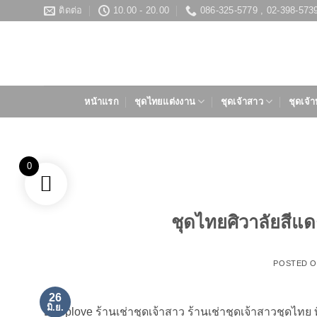
ข้าม
ติดต่อ
10.00 - 20.00
086-325-5779 , 02-398-573
ไป
ยัง
เนื้อหา
หน้าแรก
ชุดไทยแต่งงาน
ชุดเจ้าสาว
ชุดเจ้า
0
ชุดไทยศิวาลัยสีแ
POSTED 
26
มิ.ย.
Deeplove ร้านเช่าชุดเจ้าสาว ร้านเช่าชุดเจ้าสาวชุดไทย ที