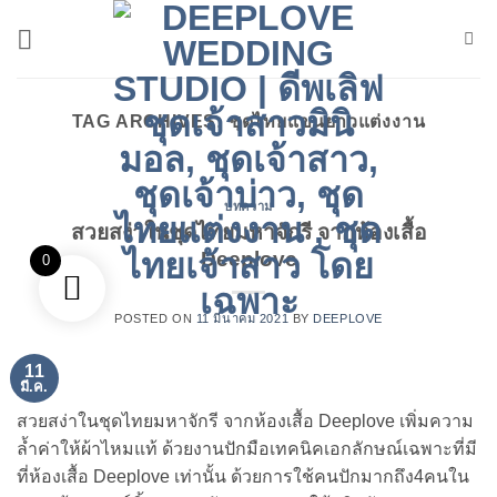
ข้าม
ไป
ยัง
เนื้อหา
TAG ARCHIVES:
ชุดไทยแขนยาวแต่งงาน
บทความ
สวยสง่าในชุดไทยมหาจักรี จากห้องเสื้อ
Deeplove
0
POSTED ON
11 มีนาคม 2021
BY
DEEPLOVE
11
มี.ค.
สวยสง่าในชุดไทยมหาจักรี จากห้องเสื้อ Deeplove เพิ่มความ
ล้ำค่าให้ผ้าไหมแท้ ด้วยงานปักมือเทคนิคเอกลักษณ์เฉพาะที่มี
ที่ห้องเสื้อ Deeplove เท่านั้น ด้วยการใช้คนปักมากถึง4คนใน