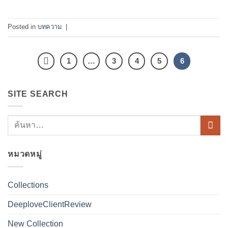
Posted in
บทความ
|
1
…
3
4
5
6
SITE SEARCH
หมวดหมู่
Collections
DeeploveClientReview
New Collection