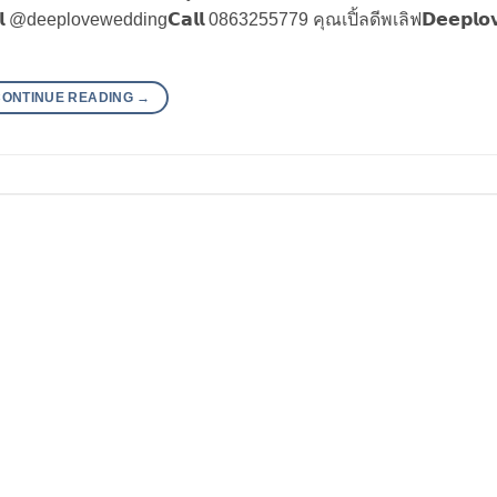
𝗰𝗶𝗮𝗹 @deeplovewedding𝗖𝗮𝗹𝗹 0863255779 คุณเปิ้ลดีพเลิฟ𝗗𝗲𝗲𝗽𝗹𝗼
CONTINUE READING
→