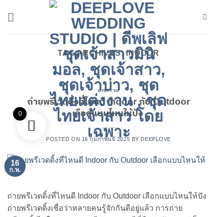
ข้าม
ไป
ยัง
เนื้อหา
TAG ARCHIVES:
INDOOR
บทความ
ถ่ายพรีเวดดิ้งที่ไหนดี Indoor กับ Outdoor
เลือกแบบไหนให้ปัง
0
POSTED ON
16 กุมภาพันธ์ 2025
BY
DEEPLOVE
16
ก.พ.
ถ่ายพรีเวดดิ้งที่ไหนดี Indoor กับ Outdoor เลือกแบบไหนให้ปัง
ถ่ายพรีเวดดิ้งเชื่อว่าหลายคนรู้จักกันดีอยู่แล้ว การถ่าย