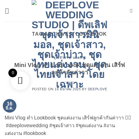
ข้าม
ไป
ยัง
เนื้อหา
TAG ARCHIVES:
LOOKBOOK
ชุดเจ้าสาว
,
บทความ
Mini Vlog ทำ Lookbook ชุดแต่งงาน เสิร์ฟ
ลูกค้ากันค่าาา
0
POSTED ON
16 มีนาคม 2025
BY
DEEPLOVE
16
มี.ค.
Mini Vlog ทำ Lookbook ชุดแต่งงาน เสิร์ฟลูกค้ากันค่าาา 👰‍♀️
#deeplovewedding #ชุดเจ้าสาว #ชุดแต่งงาน #งาน
แต่งงาน #lookbook