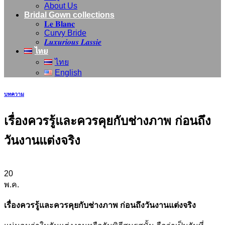
About Us
Bridal Gown collections
𝐋𝐞 𝐁𝐥𝐚𝐧𝐜
Curvy Bride
𝑳𝒖𝒙𝒖𝒓𝒊𝒐𝒖𝒔 𝑳𝒂𝒔𝒔𝒊𝒆
ไทย
ไทย
English
บทความ
เรื่องควรรู้และควรคุยกับช่างภาพ ก่อนถึง
วันงานแต่งจริง
20
พ.ค.
เรื่องควรรู้และควรคุยกับช่างภาพ ก่อนถึงวันงานแต่งจริง