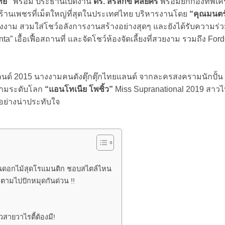
ย์”
พร้อม ประธานเปิดงาน
ดร. สิริลักข์ ศัลยศิริ
​ พร้อมยกกองทัพเคร
ร้านเพชรที่เม็ดใหญ่ที่สุดในประเทศไทย บริหารงานโดย
“คุณมนตร
าม สวมใส่โชว์อลังการงานสร้างอย่างสุดๆ และยังได้รับความร่
ta” เอื้อเฟื้อสถานที่ และจัดโชว์ห้องจัดเลี้ยงที่สวยงาม รวมถึง For
แลนด์ 2015 นางงามคนดังตุ๊กตุ๊กไทยแลนด์ จากละครสงครามนักปั้น
งามระดับโลก
“แอนโทเนีย โพซิ้ว”
Miss Supranational 2019 สาว
อย่างน่าประทับใจ
สวนดอกไม้สุดโรแมนติก ชอบสไตล์ไหน
? ตามไปปักหมุดกันด่วน !!
วสายวาไรตี้ต้องมี!