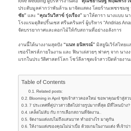
love wedding ผู้บริหารงานคือ
“คุณชยานิษฐ์ พฤฒพีระวิท
ประดับมูลค่ากว่าพันล้าน มาจัดแสดง โดยร้านเพชรชมพู 
ชัย”
และ
“คุณวันวิสาข์ รุ่งเรือง”
มาให้ดารา นางแบบ นางง
โรงแรมดุสิตปริ้นเซส ศรีนครินทร์ ผู้บริหาร “Andrias Anan
จัดบรรยากาศและดอกไม้ให้กับสถานที่อย่างอลังการ
งานนี้ได้นางงามสุดปัง
“แนท อนิพรณ์”
มิสยูนิเวิร์สไทย
เซอร์ไพรส์ภายในงาน และ ฟินาเล่สวยๆ ฟาดๆ จาก นาง
แรกในประวัติศาสตร์โลก โชว์ลีลาชุดเจ้าสาวปิดท้ายงาน
Table of Contents
Related posts:
Blooming in April ชุดเจ้าสาวคอลใหม่ ขอพาคุณเข้าสู่
7 ประเทศที่คู่บ่าวสาวฮิตไปถ่ายรูปมากที่สุด มีที่ไหนบ้าง
เคล็ดไม่ลับ กับ การเลือกสถานที่จัดงาน..
จัดงานแต่งงบไม่ถึงแสนบาท ทำอย่างไร มาดูกัน
ให้งานแต่งของคุณไม่น่าเบื่อ ด้วยเกมในงานแต่ง ที่เจ้าบ่า