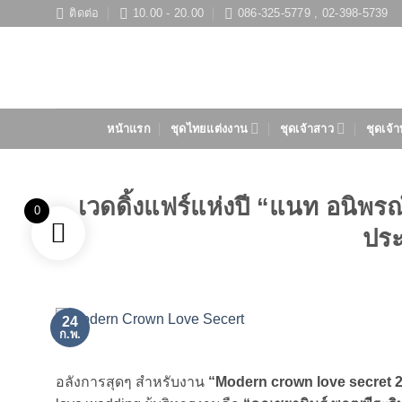
ข้าม
ติดต่อ
10.00 - 20.00
086-325-5779 , 02-398-5739
ไป
ยัง
เนื้อหา
หน้าแรก
ชุดไทยแต่งงาน
ชุดเจ้าสาว
ชุดเจ้า
เวดดิ้งแฟร์แห่งปี “แนท อนิพรณ
0
ประ
24
ก.พ.
อลังการสุดๆ สำหรับงาน
“Modern crown love secret 