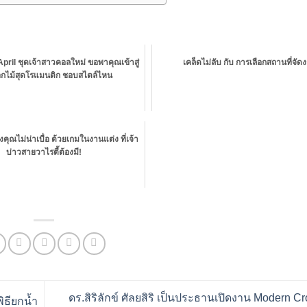
pril ชุดเจ้าสาวคอลใหม่ ขอพาคุณเข้าสู่
เคล็ดไม่ลับ กับ การเลือกสถานที่จัดง
กไม้สุดโรแมนติก ชอบสไตล์ไหน
คุณไม่น่าเบื่อ ด้วยเกมในงานแต่ง ที่เจ้า
บ่าวสายวาไรตี้ต้องมี!
ดร.สิริลักข์ ศัลยสิริ เป็นประธานเปิดงาน Modern 
ิธียกน้ำ