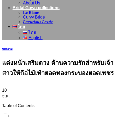
About Us
Bridal Gown collections
𝐋𝐞 𝐁𝐥𝐚𝐧𝐜
Curvy Bride
𝑳𝒖𝒙𝒖𝒓𝒊𝒐𝒖𝒔 𝑳𝒂𝒔𝒔𝒊𝒆
ไทย
ไทย
English
บทความ
แต่งหน้าเสริมดวง ด้านความรักสำหรับเจ้า
สาวให้ถือไม้เท้ายอดทองกระบองยอดเพชร
10
ธ.ค.
Table of Contents