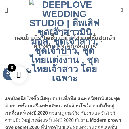
ข้าม
ไป
ยัง
เนื้อหา
WEDDING FAIR
,
บทความ
แอนโทเนีย โพซิ้ว นำทีมโชว์แฟชั่นชุดเจ้า
สาวสวย หรู สุดอลังการ
0
24
ก.พ.
แอนโทเนีย โพซิ้ว มิสซูปราฯ แท็กทีม แนท อนิพรณ์ สวมชุด
เจ้าสาวพร้อมเครื่องประดับกว่าพันล้านโชว์ความยิ่งใหญ่
เวดดิ้งแฟร์แห่งปี 2020
สวย หรู เวอร์วัง กับงานแฟชั่นโชว์
ความยิ่งใหญ่เวดดิ้งแฟร์แห่งปี 2020 กับงาน
Modern crown
love secret 2020
ที่นำชุดไทยและชุดแต่งงานคอลเลคชั่น