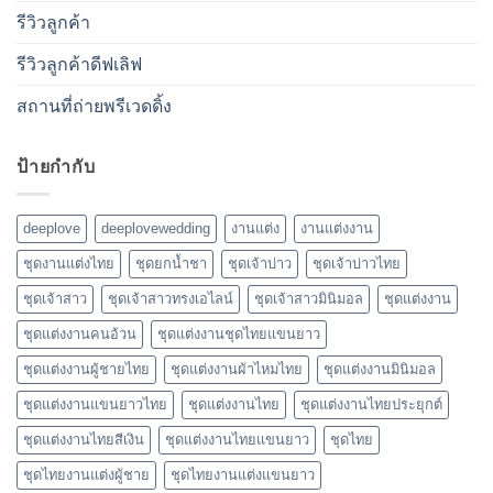
รีวิวลูกค้า
รีวิวลูกค้าดีฟเลิฟ
สถานที่ถ่ายพรีเวดดิ้ง
ป้ายกำกับ
deeplove
deeplovewedding
งานแต่ง
งานแต่งงาน
ชุดงานแต่งไทย
ชุดยกน้ำชา
ชุดเจ้าบ่าว
ชุดเจ้าบ่าวไทย
ชุดเจ้าสาว
ชุดเจ้าสาวทรงเอไลน์
ชุดเจ้าสาวมินิมอล
ชุดแต่งงาน
ชุดแต่งงานคนอ้วน
ชุดแต่งงานชุดไทยแขนยาว
ชุดแต่งงานผู้ชายไทย
ชุดแต่งงานผ้าไหมไทย
ชุดแต่งงานมินิมอล
ชุดแต่งงานแขนยาวไทย
ชุดแต่งงานไทย
ชุดแต่งงานไทยประยุกต์
ชุดแต่งงานไทยสีเงิน
ชุดแต่งงานไทยแขนยาว
ชุดไทย
ชุดไทยงานแต่งผู้ชาย
ชุดไทยงานแต่งแขนยาว