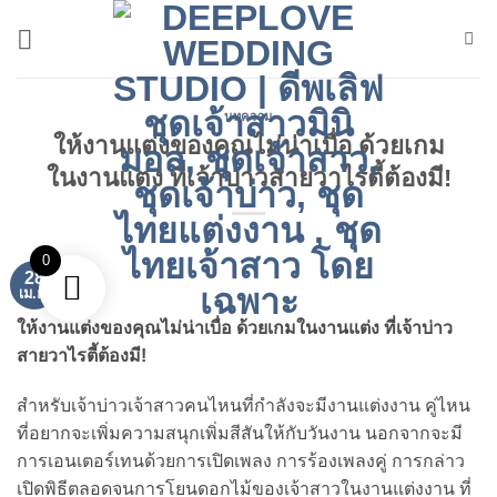
ข้าม
ไป
ยัง
เนื้อหา
บทความ
ให้งานแต่งของคุณไม่น่าเบื่อ ด้วยเกม
ในงานแต่ง ที่เจ้าบ่าวสายวาไรตี้ต้องมี!
0
28
เม.ย.
ให้งานแต่งของคุณไม่น่าเบื่อ ด้วยเกมในงานแต่ง ที่เจ้าบ่าว
สายวาไรตี้ต้องมี!
สำหรับเจ้าบ่าวเจ้าสาวคนไหนที่กำลังจะมีงานแต่งงาน คู่ไหน
ที่อยากจะเพิ่มความสนุกเพิ่มสีสันให้กับวันงาน นอกจากจะมี
การเอนเตอร์เทนด้วยการเปิดเพลง การร้องเพลงคู่ การกล่าว
เปิดพิธีตลอดจนการโยนดอกไม้ของเจ้าสาวในงานแต่งงาน ที่