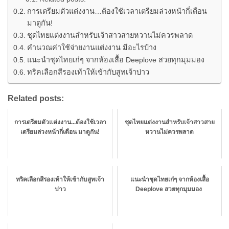
การเตรียมตัวแต่งงาน…ต้องใช้เวลาเตรียมล่วงหน้ากี่เดือน
มาดูกัน!
ชุดไทยแต่งงานสำหรับเจ้าสาวสายหวานไม่ควรพลาด
คำนวณค่าใช้จ่ายงานแต่งงาน มีอะไรบ้าง
แนะนำชุดไทยเก๋ๆ จากห้องเสื้อ Deeplove สวยทุกมุมมอง
ทริคเลือกสีรองเท้าให้เข้ากับสูทเจ้าบ่าว
Related posts:
การเตรียมตัวแต่งงาน...ต้องใช้เวลา
ชุดไทยแต่งงานสำหรับเจ้าสาวสาย
เตรียมล่วงหน้ากี่เดือน มาดูกัน!
หวานไม่ควรพลาด
ทริคเลือกสีรองเท้าให้เข้ากับสูทเจ้า
แนะนำชุดไทยเก๋ๆ จากห้องเสื้อ
บ่าว
Deeplove สวยทุกมุมมอง