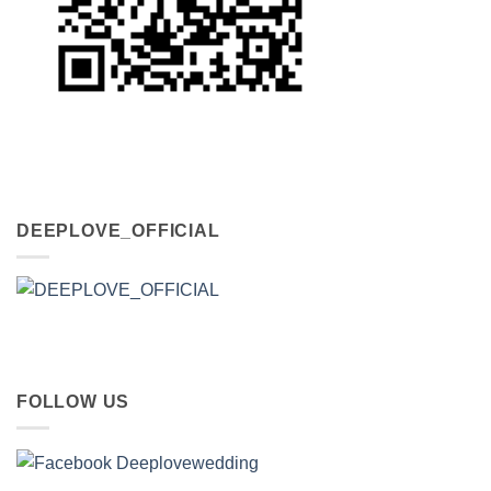
DEEPLOVE_OFFICIAL
FOLLOW US